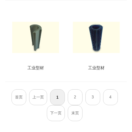
工业型材
工业型材
首页
上一页
1
2
3
4
下一页
末页