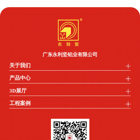
广东永利坚铝业有限公司
关于我们
产品中心
3D展厅
工程案例