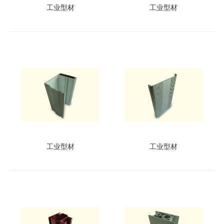
工业型材
工业型材
工业型材
工业型材