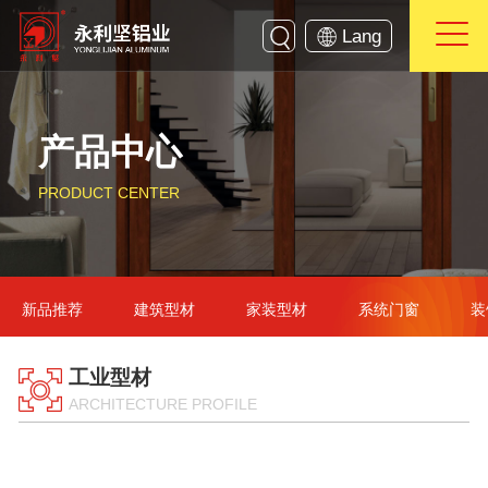
Lang
产品中心
PRODUCT CENTER
新品推荐
建筑型材
家装型材
系统门窗
装
工业型材
ARCHITECTURE PROFILE