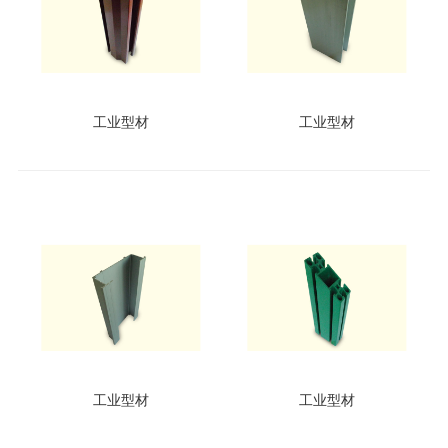
工业型材
工业型材
工业型材
工业型材