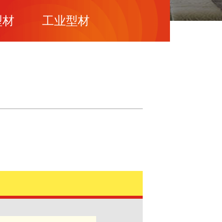
型材
工业型材