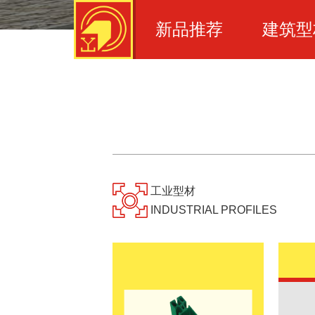
新品推荐
建筑型
您现在的位置：
-
-
首页
产品中心
产品详情
工业型材
INDUSTRIAL PROFILES