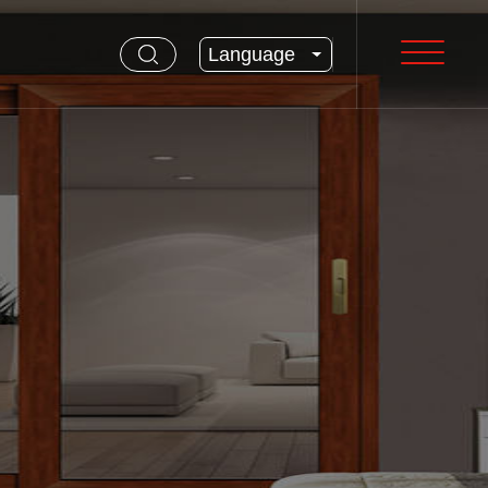
Language