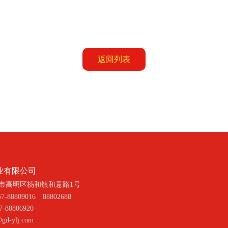
返回列表
业有限公司
市高明区杨和镇和意路1号
88809016 88802688
88806920
-ylj.com