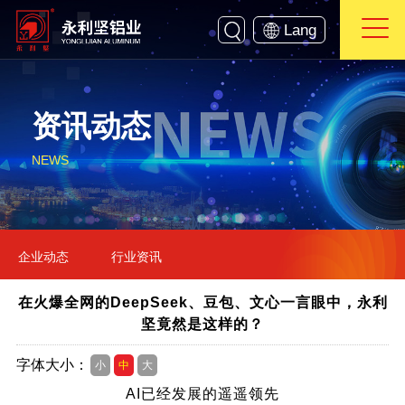
Lang
资讯动态
NEWS
企业动态
行业资讯
在火爆全网的DeepSeek、豆包、文心一言眼中，永利
坚竟然是这样的？
字体大小：
小
中
大
AI已经发展的遥遥领先