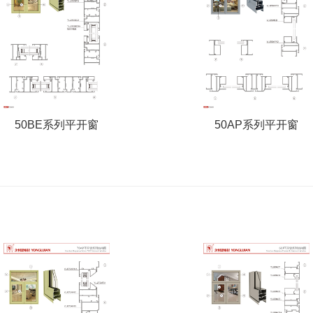
50BE系列平开窗
50AP系列平开窗