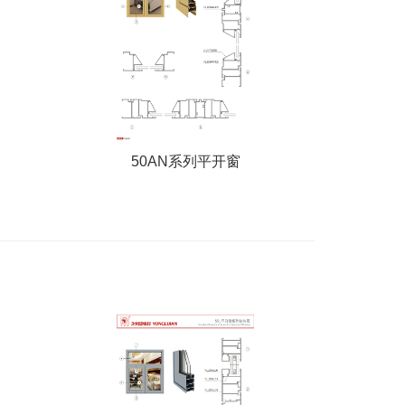
50AN系列平开窗