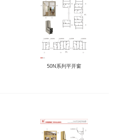
50N系列平开窗