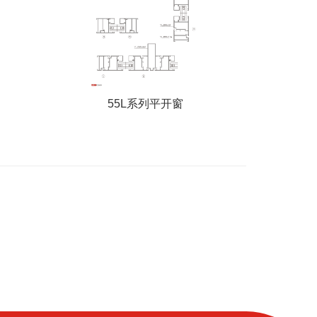
55L系列平开窗